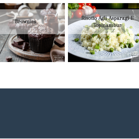
Risotto Agli Asparagi E
Brownies
Topinambur