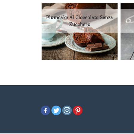
Plumcake Al Cioccolato Senza
Zucchero