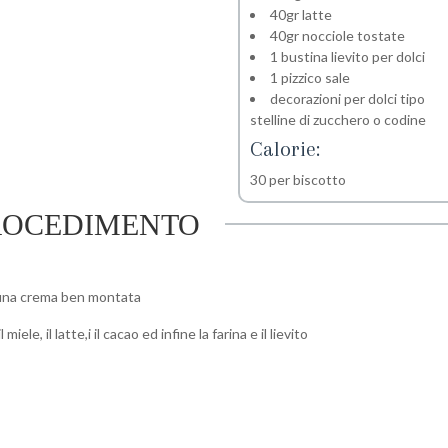
40gr latte
40gr nocciole tostate
1 bustina lievito per dolci
1 pizzico sale
decorazioni per dolci tipo
stelline di zucchero o codine
Calorie:
30 per biscotto
ROCEDIMENTO
e una crema ben montata
iele, il latte,i il cacao ed infine la farina e il lievito