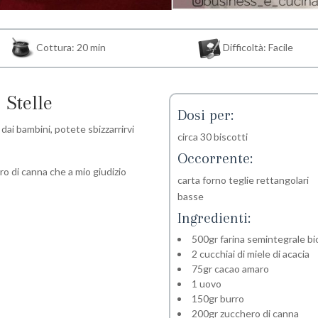
Cottura: 20 min
Difficoltà: Facile
 Stelle
Dosi per:
 dai bambini, potete sbizzarrirvi
circa 30 biscotti
Occorrente:
ro di canna che a mio giudizio
carta forno teglie rettangolari
basse
Ingredienti:
500gr farina semintegrale bi
2 cucchiai di miele di acacia
75gr cacao amaro
1 uovo
150gr burro
200gr zucchero di canna