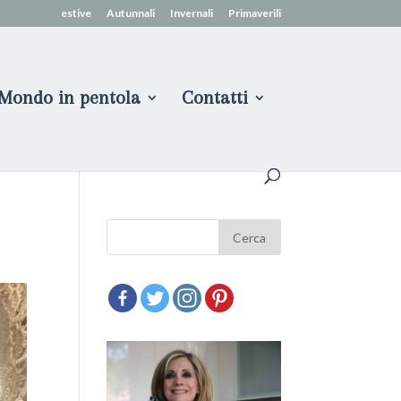
estive
Autunnali
Invernali
Primaverili
Mondo in pentola
Contatti