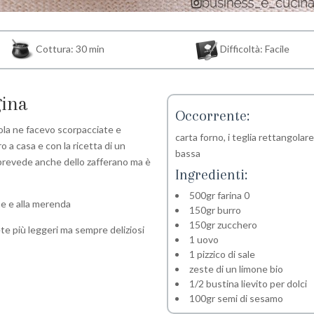
Cottura: 30 min
Difficoltà: Facile
gina
Occorrente:
cola ne facevo scorpacciate e
carta forno, i teglia rettangolar
o a casa e con la ricetta di un
bassa
 prevede anche dello zafferano ma è
Ingredienti:
500gr farina 0
one e alla merenda
150gr burro
150gr zucchero
ete più leggeri ma sempre deliziosi
1 uovo
1 pizzico di sale
zeste di un limone bio
1/2 bustina lievito per dolci
100gr semi di sesamo