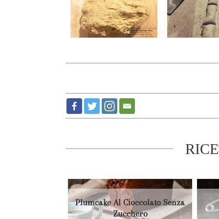
RIC
Plumcake Al Cioccolato Senza
Zucchero