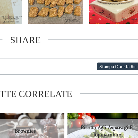
SHARE
Stampa Questa Ric
ETTE CORRELATE
Risotto Agli Asparagi E
Brownies
Topinambur