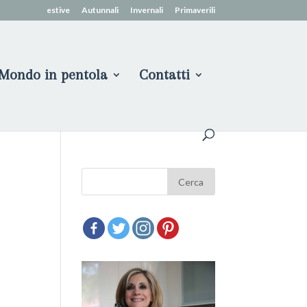
estive
Autunnali
Invernali
Primaverili
Mondo in pentola
Contatti